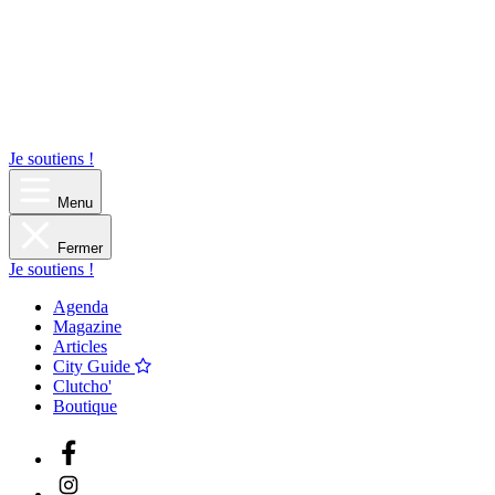
Je soutiens !
Menu
Fermer
Je soutiens !
Agenda
Magazine
Articles
City Guide
Clutcho'
Boutique