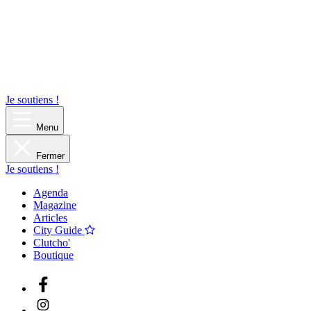
Je soutiens !
Menu
Fermer
Je soutiens !
Agenda
Magazine
Articles
City Guide
Clutcho'
Boutique