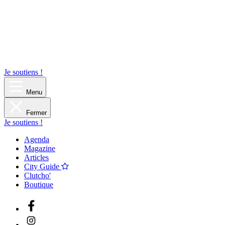
Je soutiens !
Menu
Fermer
Je soutiens !
Agenda
Magazine
Articles
City Guide
Clutcho'
Boutique