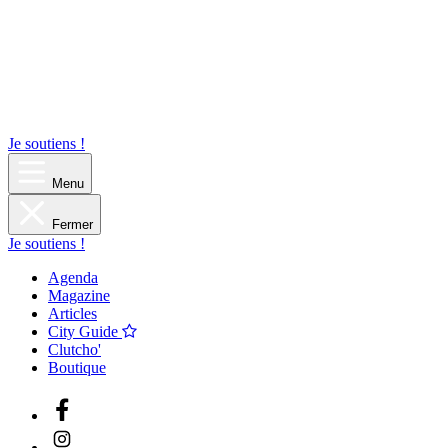
Je soutiens !
Menu
Fermer
Je soutiens !
Agenda
Magazine
Articles
City Guide
Clutcho'
Boutique