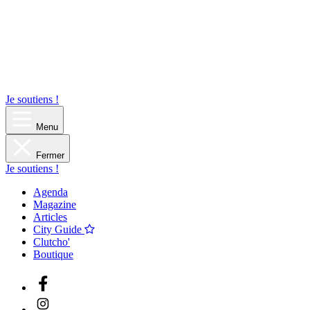
Je soutiens !
Menu
Fermer
Je soutiens !
Agenda
Magazine
Articles
City Guide
Clutcho'
Boutique