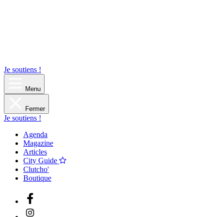
Je soutiens !
Menu
Fermer
Je soutiens !
Agenda
Magazine
Articles
City Guide
Clutcho'
Boutique