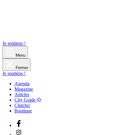
Je soutiens !
Menu
Fermer
Je soutiens !
Agenda
Magazine
Articles
City Guide
Clutcho'
Boutique