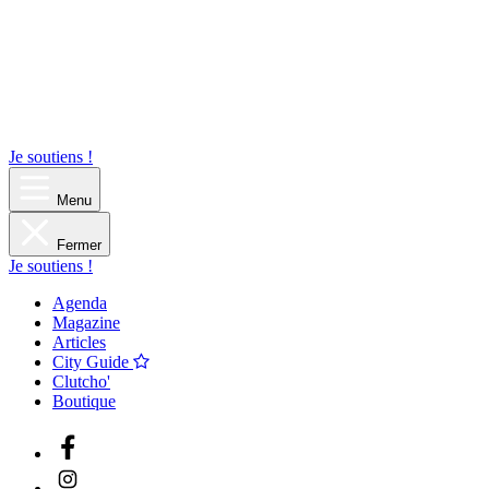
Je soutiens !
Menu
Fermer
Je soutiens !
Agenda
Magazine
Articles
City Guide
Clutcho'
Boutique