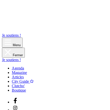
Je soutiens !
Menu
Fermer
Je soutiens !
Agenda
Magazine
Articles
City Guide
Clutcho'
Boutique