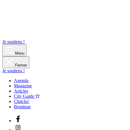
Je soutiens !
Menu
Fermer
Je soutiens !
Agenda
Magazine
Articles
City Guide
Clutcho'
Boutique