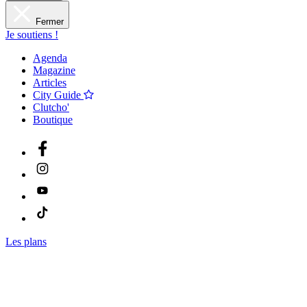
Fermer
Je soutiens !
Agenda
Magazine
Articles
City Guide
Clutcho'
Boutique
Les plans