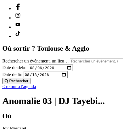
Où sortir ?
Toulouse & Agglo
Rechercher un événement, un lieu…
Date de début
Date de fin
Rechercher
< retour à l'agenda
Anomalie 03 | DJ Tayebi...
Où
Joy Margaret