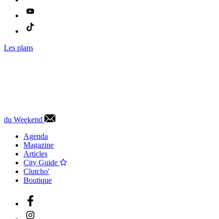
Les plans
du Weekend
Agenda
Magazine
Articles
City Guide
Clutcho'
Boutique