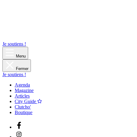
Je soutiens !
Menu
Fermer
Je soutiens !
Agenda
Magazine
Articles
City Guide
Clutcho'
Boutique