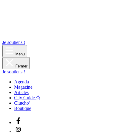
Je soutiens !
Menu
Fermer
Je soutiens !
Agenda
Magazine
Articles
City Guide
Clutcho'
Boutique