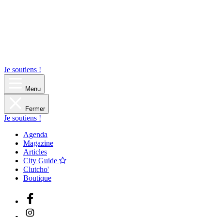
Je soutiens !
Menu
Fermer
Je soutiens !
Agenda
Magazine
Articles
City Guide
Clutcho'
Boutique