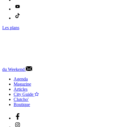
Les plans
du Weekend
Agenda
Magazine
Articles
City Guide
Clutcho'
Boutique