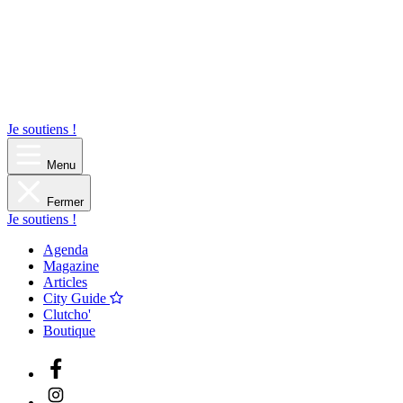
Je soutiens !
Menu
Fermer
Je soutiens !
Agenda
Magazine
Articles
City Guide
Clutcho'
Boutique