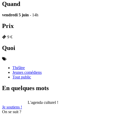
Quand
vendredi 5 juin
- 14h
Prix
9 €
Quoi
Théâtre
Jeunes comédiens
Tout public
En quelques mots
L'agenda culturel !
Je soutiens !
On se suit ?