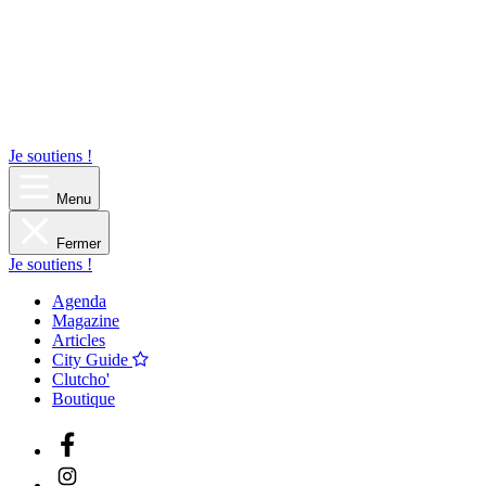
Je soutiens !
Menu
Fermer
Je soutiens !
Agenda
Magazine
Articles
City Guide
Clutcho'
Boutique