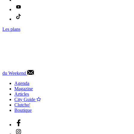
Les plans
du Weekend
Agenda
Magazine
Articles
City Guide
Clutcho'
Boutique