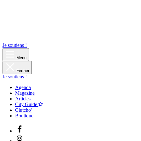
Je soutiens !
Menu
Fermer
Je soutiens !
Agenda
Magazine
Articles
City Guide
Clutcho'
Boutique