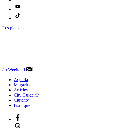
Les plans
du Weekend
Agenda
Magazine
Articles
City Guide
Clutcho'
Boutique