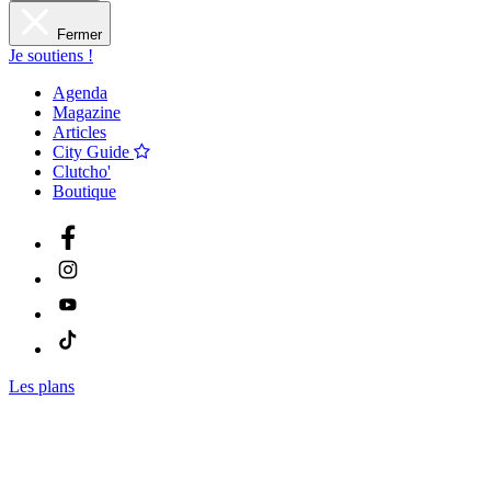
Fermer
Je soutiens !
Agenda
Magazine
Articles
City Guide
Clutcho'
Boutique
Les plans