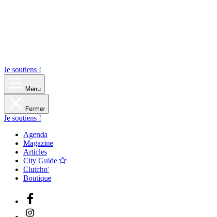
Je soutiens !
Menu
Fermer
Je soutiens !
Agenda
Magazine
Articles
City Guide
Clutcho'
Boutique