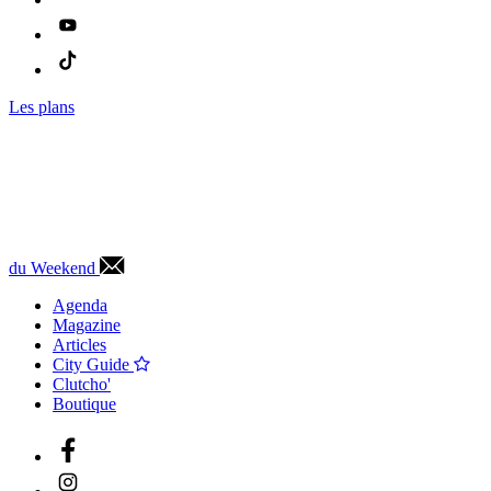
Les plans
du Weekend
Agenda
Magazine
Articles
City Guide
Clutcho'
Boutique