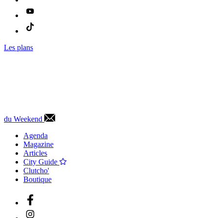
Les plans
du Weekend
Agenda
Magazine
Articles
City Guide
Clutcho'
Boutique