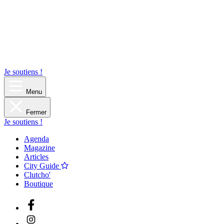
Je soutiens !
Menu
Fermer
Je soutiens !
Agenda
Magazine
Articles
City Guide
Clutcho'
Boutique