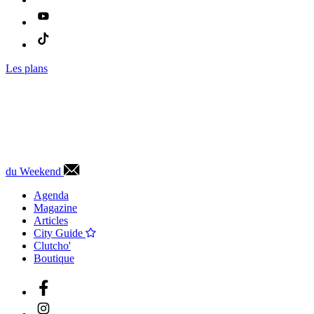
Les plans
du Weekend
Agenda
Magazine
Articles
City Guide
Clutcho'
Boutique