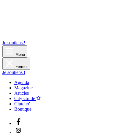
Je soutiens !
Menu
Fermer
Je soutiens !
Agenda
Magazine
Articles
City Guide
Clutcho'
Boutique