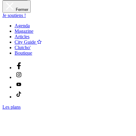
Fermer
Je soutiens !
Agenda
Magazine
Articles
City Guide
Clutcho'
Boutique
Les plans