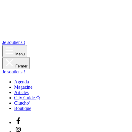
Je soutiens !
Menu
Fermer
Je soutiens !
Agenda
Magazine
Articles
City Guide
Clutcho'
Boutique