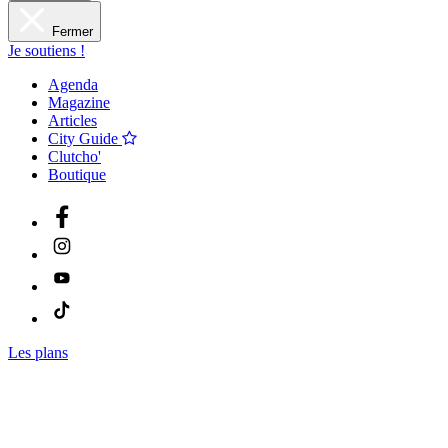
Fermer
Je soutiens !
Agenda
Magazine
Articles
City Guide
Clutcho'
Boutique
Les plans