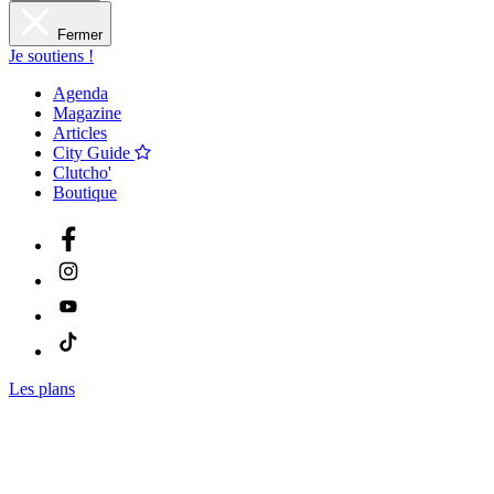
Fermer
Je soutiens !
Agenda
Magazine
Articles
City Guide
Clutcho'
Boutique
Les plans