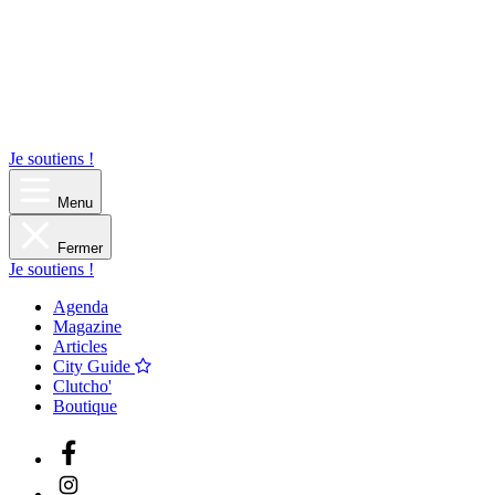
Je soutiens !
Menu
Fermer
Je soutiens !
Agenda
Magazine
Articles
City Guide
Clutcho'
Boutique