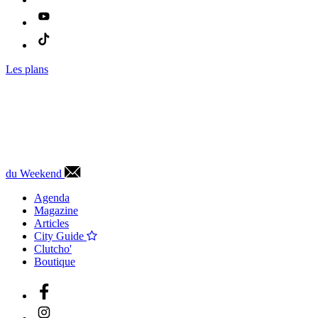
Les plans
du Weekend
Agenda
Magazine
Articles
City Guide
Clutcho'
Boutique