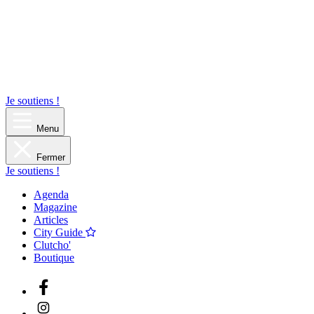
Je soutiens !
Menu
Fermer
Je soutiens !
Agenda
Magazine
Articles
City Guide
Clutcho'
Boutique