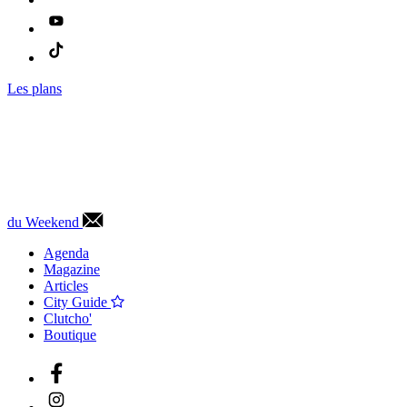
Les plans
du Weekend
Agenda
Magazine
Articles
City Guide
Clutcho'
Boutique