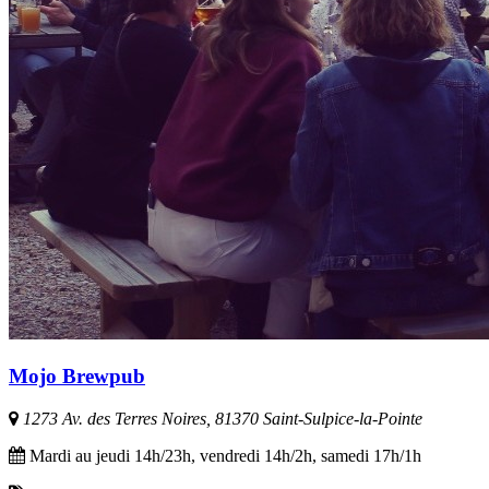
Mojo Brewpub
1273 Av. des Terres Noires, 81370 Saint-Sulpice-la-Pointe
Mardi au jeudi 14h/23h, vendredi 14h/2h, samedi 17h/1h