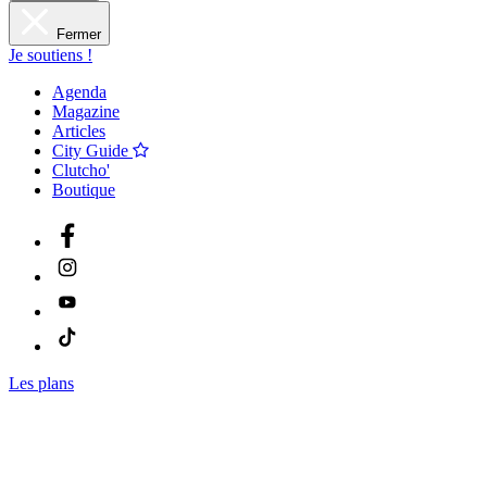
Fermer
Je soutiens !
Agenda
Magazine
Articles
City Guide
Clutcho'
Boutique
Les plans