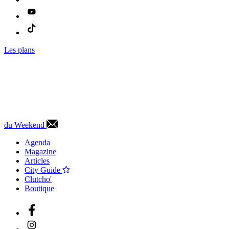
Les plans
du Weekend
Agenda
Magazine
Articles
City Guide
Clutcho'
Boutique