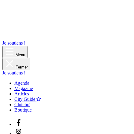
Je soutiens !
Menu
Fermer
Je soutiens !
Agenda
Magazine
Articles
City Guide
Clutcho'
Boutique