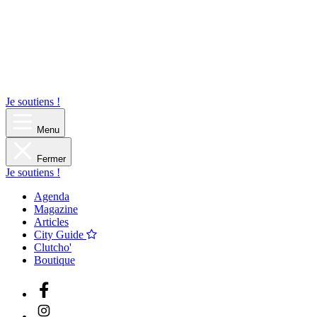
Je soutiens !
Menu
Fermer
Je soutiens !
Agenda
Magazine
Articles
City Guide
Clutcho'
Boutique