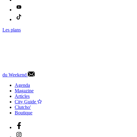
Les plans
du Weekend
Agenda
Magazine
Articles
City Guide
Clutcho'
Boutique