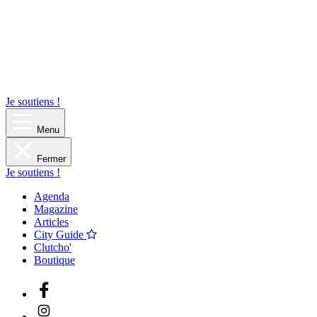
Je soutiens !
Menu
Fermer
Je soutiens !
Agenda
Magazine
Articles
City Guide
Clutcho'
Boutique