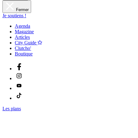
Fermer
Je soutiens !
Agenda
Magazine
Articles
City Guide
Clutcho'
Boutique
Les plans