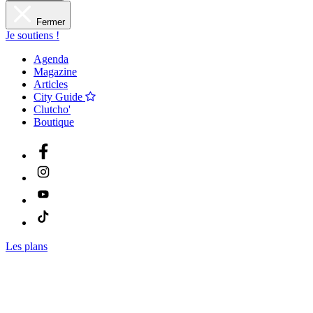
Fermer
Je soutiens !
Agenda
Magazine
Articles
City Guide
Clutcho'
Boutique
Les plans