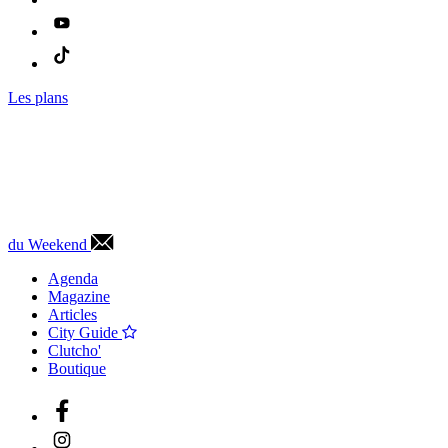
Les plans
du Weekend
Agenda
Magazine
Articles
City Guide
Clutcho'
Boutique