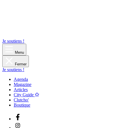
Je soutiens !
Menu
Fermer
Je soutiens !
Agenda
Magazine
Articles
City Guide
Clutcho'
Boutique