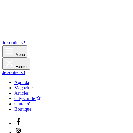
Je soutiens !
Menu
Fermer
Je soutiens !
Agenda
Magazine
Articles
City Guide
Clutcho'
Boutique