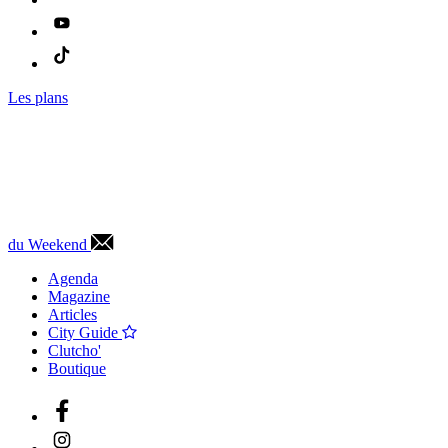
Les plans
du Weekend
Agenda
Magazine
Articles
City Guide
Clutcho'
Boutique