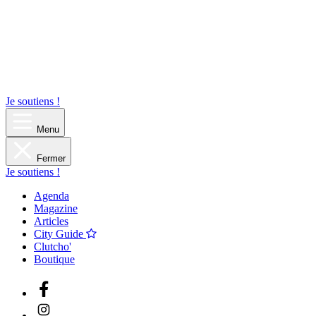
Je soutiens !
Menu
Fermer
Je soutiens !
Agenda
Magazine
Articles
City Guide
Clutcho'
Boutique