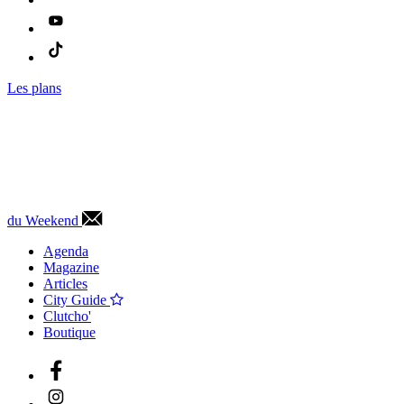
Les plans
du Weekend
Agenda
Magazine
Articles
City Guide
Clutcho'
Boutique