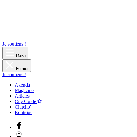
Je soutiens !
Menu
Fermer
Je soutiens !
Agenda
Magazine
Articles
City Guide
Clutcho'
Boutique