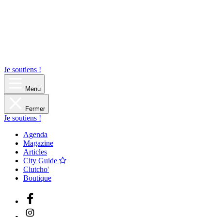
Je soutiens !
Menu
Fermer
Je soutiens !
Agenda
Magazine
Articles
City Guide
Clutcho'
Boutique