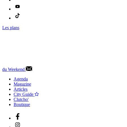
Les plans
du Weekend
Agenda
Magazine
Articles
City Guide
Clutcho'
Boutique