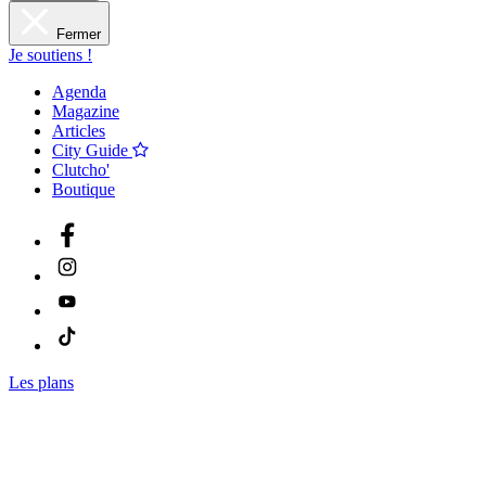
Fermer
Je soutiens !
Agenda
Magazine
Articles
City Guide
Clutcho'
Boutique
Les plans