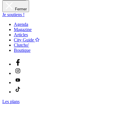
Fermer
Je soutiens !
Agenda
Magazine
Articles
City Guide
Clutcho'
Boutique
Les plans