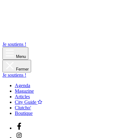
Je soutiens !
Menu
Fermer
Je soutiens !
Agenda
Magazine
Articles
City Guide
Clutcho'
Boutique