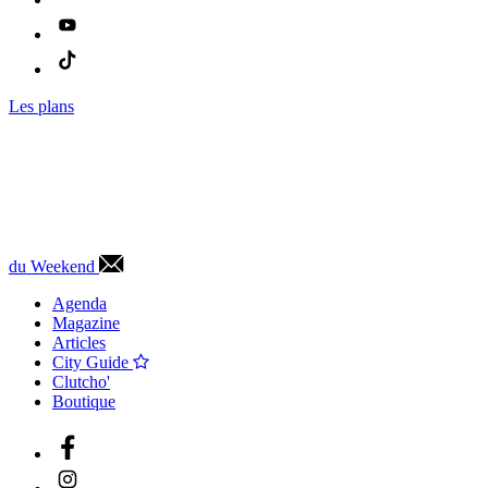
Les plans
du Weekend
Agenda
Magazine
Articles
City Guide
Clutcho'
Boutique