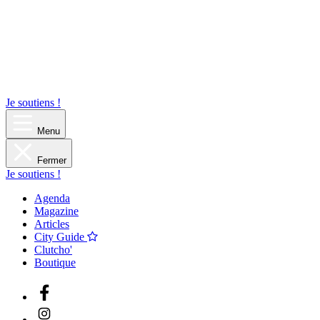
Je soutiens !
Menu
Fermer
Je soutiens !
Agenda
Magazine
Articles
City Guide
Clutcho'
Boutique