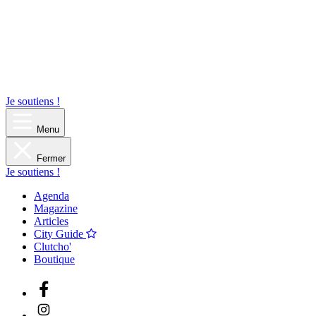
Je soutiens !
Menu
Fermer
Je soutiens !
Agenda
Magazine
Articles
City Guide
Clutcho'
Boutique