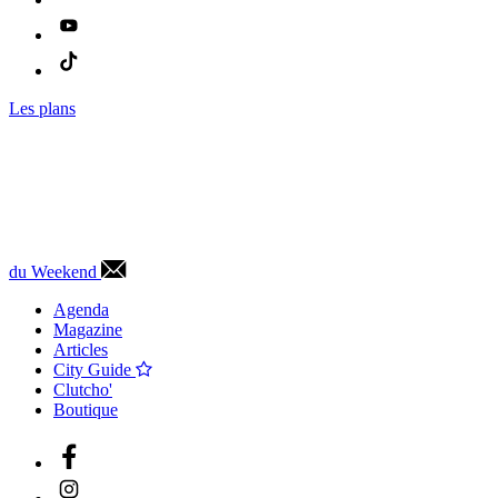
Les plans
du Weekend
Agenda
Magazine
Articles
City Guide
Clutcho'
Boutique