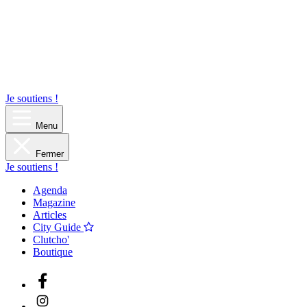
Je soutiens !
Menu
Fermer
Je soutiens !
Agenda
Magazine
Articles
City Guide
Clutcho'
Boutique