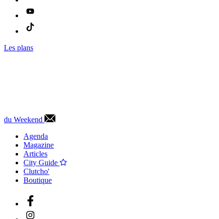
Les plans
du Weekend
Agenda
Magazine
Articles
City Guide
Clutcho'
Boutique