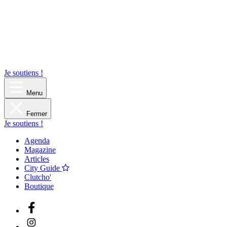
Je soutiens !
Menu
Fermer
Je soutiens !
Agenda
Magazine
Articles
City Guide
Clutcho'
Boutique