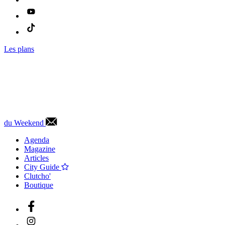
Les plans
du Weekend
Agenda
Magazine
Articles
City Guide
Clutcho'
Boutique