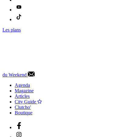
Les plans
du Weekend
Agenda
Magazine
Articles
City Guide
Clutcho'
Boutique