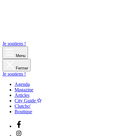
Je soutiens !
Menu
Fermer
Je soutiens !
Agenda
Magazine
Articles
City Guide
Clutcho'
Boutique