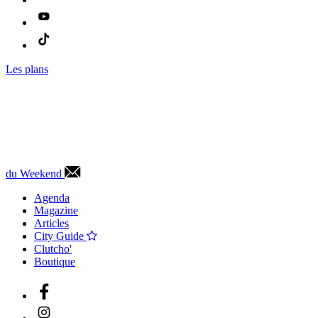
Les plans
du Weekend
Agenda
Magazine
Articles
City Guide
Clutcho'
Boutique