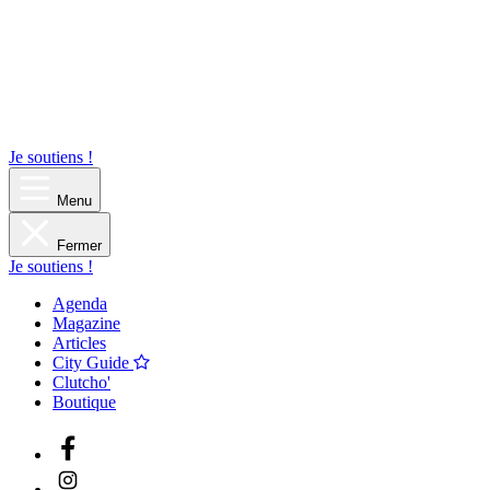
Je soutiens !
Menu
Fermer
Je soutiens !
Agenda
Magazine
Articles
City Guide
Clutcho'
Boutique