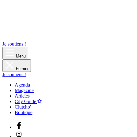
Je soutiens !
Menu
Fermer
Je soutiens !
Agenda
Magazine
Articles
City Guide
Clutcho'
Boutique