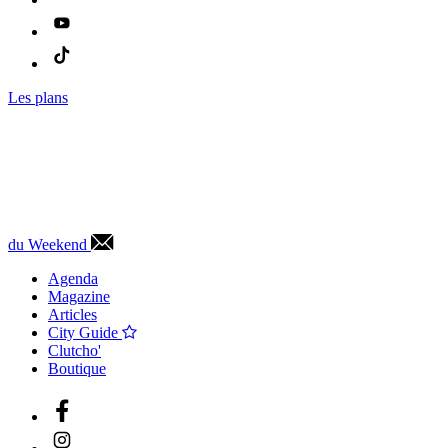
Les plans
du Weekend
Agenda
Magazine
Articles
City Guide
Clutcho'
Boutique