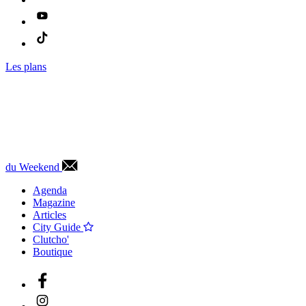
Les plans
du Weekend
Agenda
Magazine
Articles
City Guide
Clutcho'
Boutique