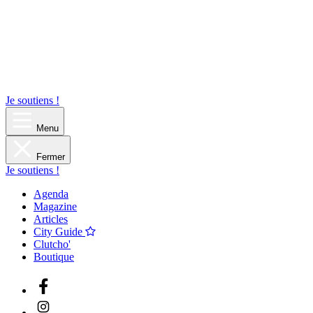
Je soutiens !
Menu
Fermer
Je soutiens !
Agenda
Magazine
Articles
City Guide
Clutcho'
Boutique