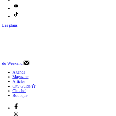
Les plans
du Weekend
Agenda
Magazine
Articles
City Guide
Clutcho'
Boutique