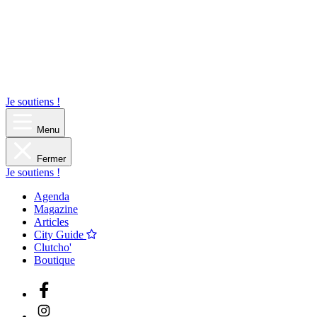
Je soutiens !
Menu
Fermer
Je soutiens !
Agenda
Magazine
Articles
City Guide
Clutcho'
Boutique